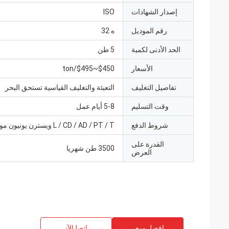
إصدار الشهادات
ISO
رقم الموديل
ه 32
الحد الأدنى لكمية
5 طن
الأسعار
$450~$495/ton
تفاصيل التغليف
التعبئة والتغليف القياسية تستحق البحر
وقت التسليم
5-8 أيام عمل
شروط الدفع
L / CD / AD / PT / T ويسترن يونيون موني جرام
القدرة على
3500 طن شهريا
العرض
افضل سعر
ﺎﺘﺼﻟ ﺍﻶﻧ