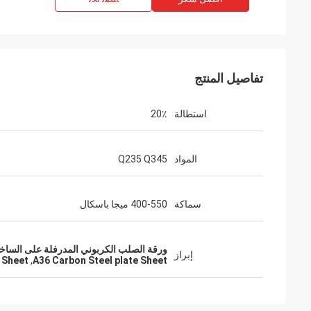
تفاصيل المنتج
استطالة
20٪
المواد
Q235 Q345
سماكة
400-550 ميجا باسكال
ورقة الصلب الكربوني المدرفلة على الساخن,A36 صفيحة الفولاذ الكربوني,Q235 صفيحة من الفولاذ ال
إبراز
 Sheet
,
A36 Carbon Steel plate Sheet