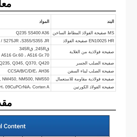
معا
البند
المواد
MS صفيحة الفولاذ المطاط الساخن
Q235 SS400 A36
EN10025 HR صفيحة الفولاذ
 / S275JR ،S355/S355 JR
ق245R, ق345R
صفيحة فولاذية من الغلاية
A516 Gr.60 ، A516 Gr.70
صفيحة الصلب الجسر
Q235, Q345, Q370, Q420
صفيحة الصلب لبناء السفن
CCSA/B/C/D/E، AH36
صفيحة فولاذية مقاومة للاستعمال
, NM450, NM500, NM550
صفيحة الفولاذ الكورتين
H، 09CuPCrNiA، Corten A
مقد