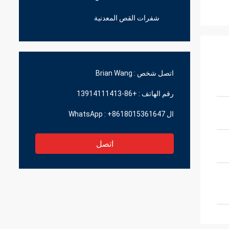
شفرات القص المعدنية
اتصل شخص :
Brian Wang
رقم الهاتف :
+86-13914111413
ال WhatsApp :
+8618015361647
اتصل