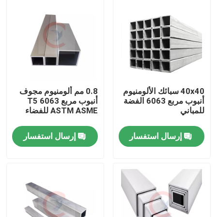
معلومات عنا
جولة في المعمل
مراقبة الجودة
40x40 سبائك الألومنيوم
0.8 مم ألومنيوم مجوف
أنبوب مربع 6063 الفضة
أنبوب مربع 6063 T5
للمباني
ASTM ASME للفضاء
اتصل بنا
إرسال استفسار
إرسال استفسار
اطلب اقتباس
صفائح الألمنيوم المعدنية
لفائف الالومنيوم