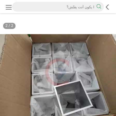
2
/
2