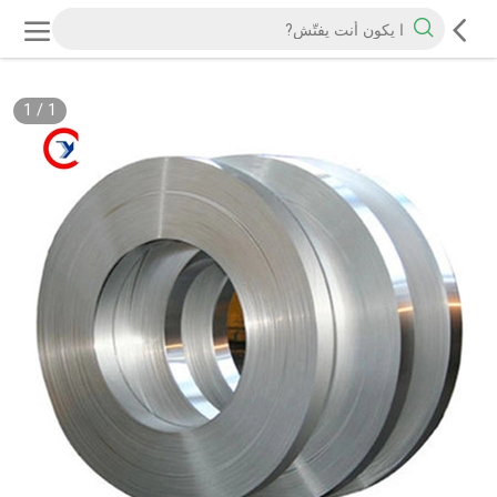
1
/
1